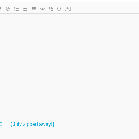
{}
[+]
July zipped away!】