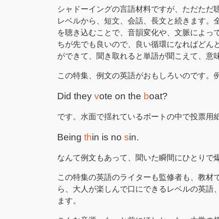
シャドーイングの言語材料ですが、ただただ
レベルから、短文、会話、長文と続きます。
を聴き込むことで、音韻変化や、文脈によって
ちが先でも良いので、良い循環になればどんど
ができて、聞き取れると単語が聞こえて、意
この特集、例文の英語がおもしろいのです。例
Did they
v
ote on the
b
oat?
です。水面で揺れているボートの中で投票用紙
Being
th
in is no
s
in.
なんて例文もあって、聞いた瞬間にひとりで
この特集の英語のライターも監修者も、教材
ら、大人が楽しんで口にできるレベルの英語
ます。