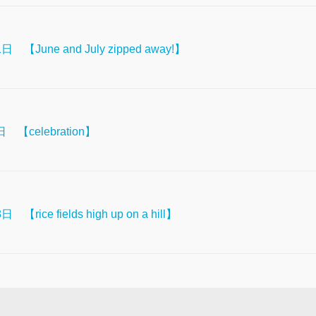
June and July zipped away!】
【celebration】
ce fields high up on a hill】