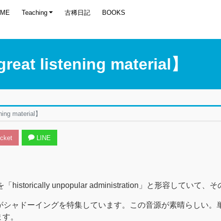
OME
Teaching
古稀日記
BOOKS
 listening material】
g material】
cket
LINE
historically unpopular administration」と
ャドーイングを特集しています。この音源が素晴らしい。単語シャドー
ます。