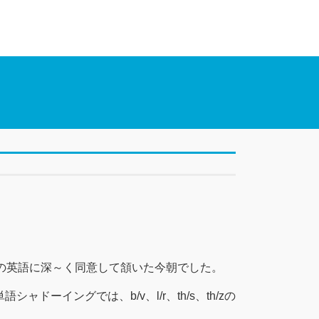
形容していて、その英語に深～く同意して頷いた今朝でした。
イングでは、b/v、l/r、th/s、th/zの