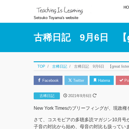
H
Setsuko Toyama's website
古稀日記 9月6日 【great
TOP
古稀日記
古稀日記 9月6日 【great listenin
Facebook
Twitter
Hatena
Po
古稀日記
2021年9月6日
New York Timesのブリーフィングが、現政権を「
さて、コスモピアの多聴多読マガジン10月号がシ
子音の対比から始め、母音の対比も扱ってい