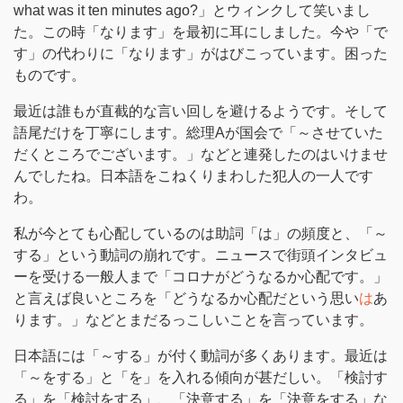
what was it ten minutes ago?」とウィンクして笑いまし
た。この時「なります」を最初に耳にしました。今や「で
す」の代わりに「なります」がはびこっています。困った
ものです。
最近は誰もが直截的な言い回しを避けるようです。そして
語尾だけを丁寧にします。総理Aが国会で「～させていた
だくところでございます。」などと連発したのはいけませ
んでしたね。日本語をこねくりまわした犯人の一人です
わ。
私が今とても心配しているのは助詞「は」の頻度と、「～
する」という動詞の崩れです。ニュースで街頭インタビュ
ーを受ける一般人まで「コロナがどうなるか心配です。」
と言えば良いところを「どうなるか心配だという思い
は
あ
ります。」などとまだるっこしいことを言っています。
日本語には「～する」が付く動詞が多くあります。最近は
「～をする」と「を」を入れる傾向が甚だしい。「検討す
る」を「検討をする」、「決意する」を「決意をする」な