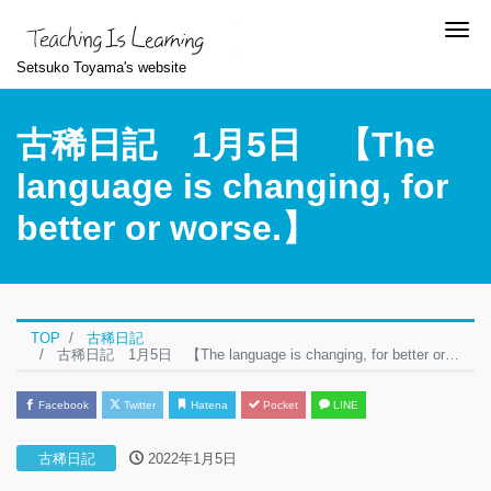
Me
Setsuko Toyama's website
古稀日記 1月5日 【The
language is changing, for
better or worse.】
TOP
古稀日記
古稀日記 1月5日 【The language is changing, for better or worse.】
Facebook
Twitter
Hatena
Pocket
LINE
古稀日記
2022年1月5日