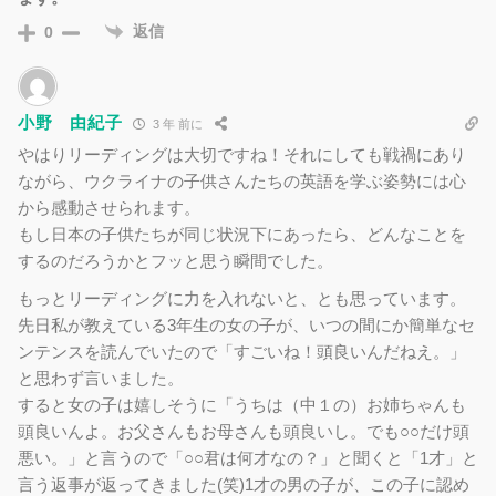
返信
0
小野 由紀子
3 年 前に
やはりリーディングは大切ですね！それにしても戦禍にあり
ながら、ウクライナの子供さんたちの英語を学ぶ姿勢には心
から感動させられます。
もし日本の子供たちが同じ状況下にあったら、どんなことを
するのだろうかとフッと思う瞬間でした。
もっとリーディングに力を入れないと、とも思っています。
先日私が教えている3年生の女の子が、いつの間にか簡単なセ
ンテンスを読んでいたので「すごいね！頭良いんだねえ。」
と思わず言いました。
すると女の子は嬉しそうに「うちは（中１の）お姉ちゃんも
頭良いんよ。お父さんもお母さんも頭良いし。でも○○だけ頭
悪い。」と言うので「○○君は何才なの？」と聞くと「1才」と
言う返事が返ってきました(笑)1才の男の子が、この子に認め