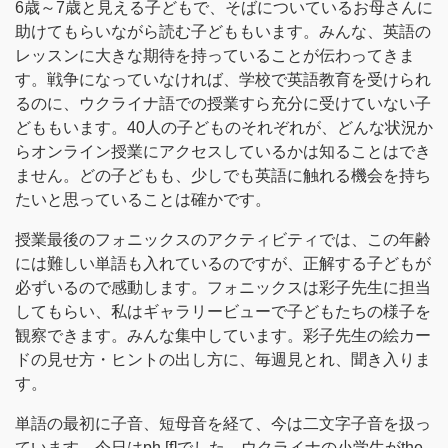
6歳～7歳と見える子どもで、そばについているお母さんに
助けてもらいながら読む子どももいます。みんな、英語の
レッスンに大きな期待を持っていることが伝わってきま
す。戦争になっていなければ、学校で英語教育を受けられ
るのに、ウクライナ語での授業すら充分に受けていない子
どももいます。40人の子どものそれぞれが、どんな状況か
らオンライン授業にアクセスしているかは知ることはでき
ません。どの子どもも、少しでも英語に触れる機会を持ち
たいと思っていることは確かです。
授業最後のフォニックスのアクティビティでは、この年齢
には難しい単語も入れているのですが、正解する子どもが
必ずいるので感動します。フォニックスは彩子先生に担当
してもらい、私はギャラリービューで子どもたちの様子を
観察できます。みんな集中しています。彩子先生の絵カー
ドの見せ方・ヒントの出し方に、毎週見とれ、聞き入りま
す。
単語の最初に子音、短母音を経て、今は二文字子音を扱っ
ています。今日はph [f]でした。ウクライナの小学生がthe