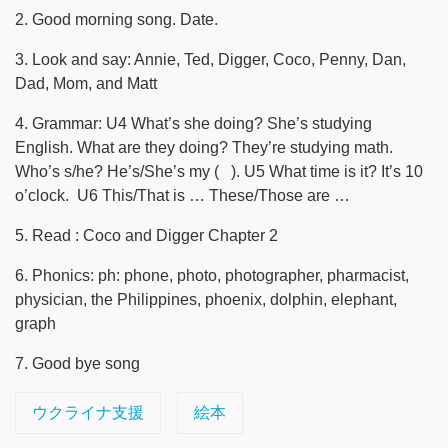
2. Good morning song. Date.
3. Look and say: Annie, Ted, Digger, Coco, Penny, Dan,
Dad, Mom, and Matt
4. Grammar: U4 What’s she doing? She’s studying
English. What are they doing? They’re studying math.
Who’s s/he? He’s/She’s my ( ). U5 What time is it? It’s 10
o’clock. U6 This/That is … These/Those are …
5. Read : Coco and Digger Chapter 2
6. Phonics: ph: phone, photo, photographer, pharmacist,
physician, the Philippines, phoenix, dolphin, elephant,
graph
7. Good bye song
ウクライナ支援
絵本