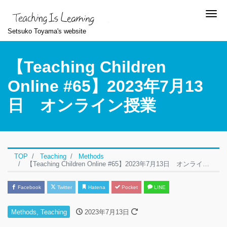
Me
Setsuko Toyama's website
【Teaching Children
Online #65】2023年7月13
日 オンライン授業
TOP
Teaching
Methods
【Teaching Children Online #65】2023年7月13日 オンライン授業
Facebook
Twitter
Hatena
Pocket
LINE
Methods
,
Teaching
2023年7月13日