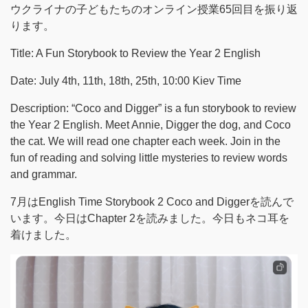
ウクライナの子どもたちのオンライン授業65回目を振り返
ります。
Title: A Fun Storybook to Review the Year 2 English
Date: July 4th, 11th, 18th, 25th, 10:00 Kiev Time
Description: “Coco and Digger” is a fun storybook to review
the Year 2 English. Meet Annie, Digger the dog, and Coco
the cat. We will read one chapter each week. Join in the
fun of reading and solving little mysteries to review words
and grammar.
7月はEnglish Time Storybook 2 Coco and Diggerを読んで
います。今日はChapter 2を読みました。今日もネコ耳を
着けました。