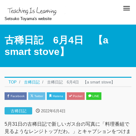
Me
Setsuko Toyama's website
古稀日記 6月4日 【a
smart stove】
TOP
古稀日記
古稀日記 6月4日 【a smart stove】
Facebook
Twitter
Hatena
Pocket
LINE
古稀日記
2022年6月4日
5月31日の古稀日記で新しいガス台の写真に「料理番組で
見るようなレンジトップだわ。」とキャプションをつけま