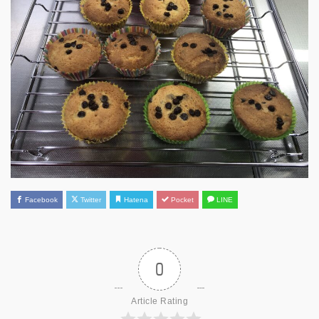
Facebook
Twitter
Hatena
Pocket
LINE
0
Article Rating