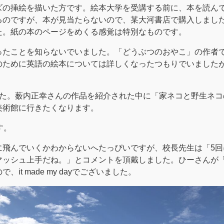
ズの挿絵を描いた方です。絵本大学を受講する前に、本を読ん
のですが、本が見当たらないので、某大河書店で購入しました。「
た。紙の本のページをめくる感覚は特別なものです。
ったことを知らないでいました。「どうぶつのおやこ」の作者
のために英語の絵本については詳しくなったつもりでいました
した。薮内正幸さんの作品を紹介された中に「家ネコと野生ネ
美術館に行きたくなります。
す。
に飛んでいくかわからないへたっぴいですが、校長先生は「5回
マッシュ上手だね。」とコメントを頂戴しました。ひーさんが
t made my dayでございました。