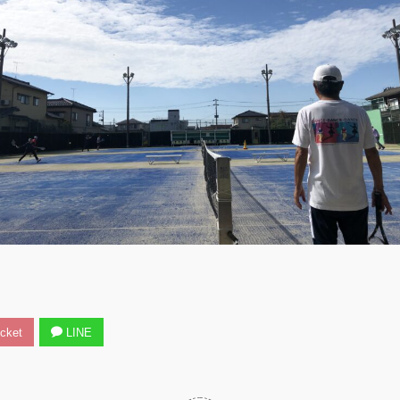
cket
LINE