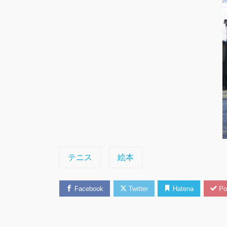
テニス
絵本
Facebook
Twitter
Hatena
Po