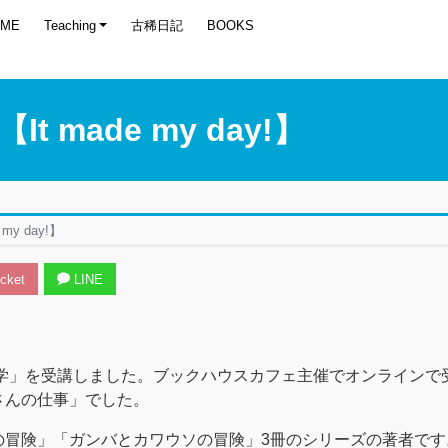
OME
Teaching
古稀日記
BOOKS
 made my day!】
my day!】
cket
LINE
大学」を受講しました。ブックハウスカフェ主催でオンライン
さんの仕事」でした。
冒険」「ガンバとカワウソの冒険」3冊のシリーズの著者です