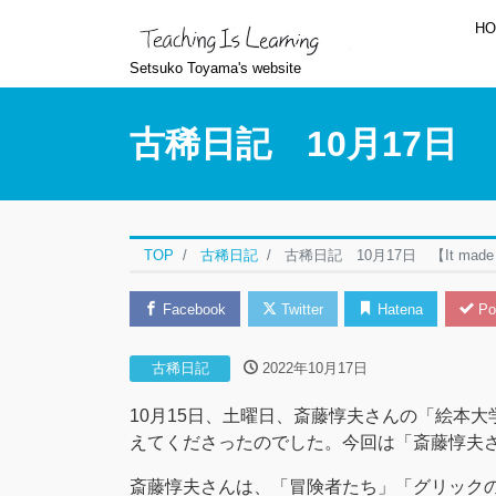
H
Setsuko Toyama's website
古稀日記 10月17日 【It
TOP
古稀日記
古稀日記 10月17日 【It made 
Facebook
Twitter
Hatena
Po
古稀日記
2022年10月17日
10月15日、土曜日、斎藤惇夫さんの「絵本
えてくださったのでした。今回は「斎藤惇夫
斎藤惇夫さんは、「冒険者たち」「グリックの