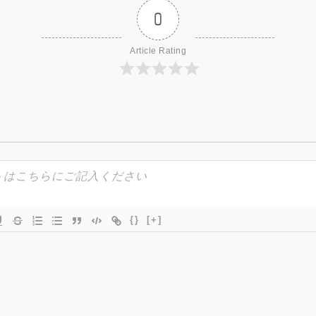
0
Article Rating
{}
[+]