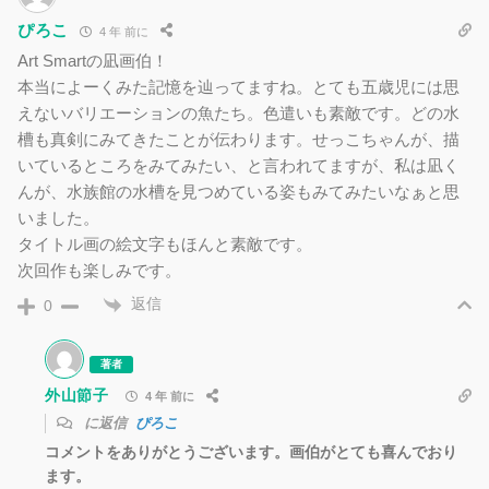
ぴろこ
4 年 前に
Art Smartの凪画伯！
本当によーくみた記憶を辿ってますね。とても五歳児には思
えないバリエーションの魚たち。色遣いも素敵です。どの水
槽も真剣にみてきたことが伝わります。せっこちゃんが、描
いているところをみてみたい、と言われてますが、私は凪く
んが、水族館の水槽を見つめている姿もみてみたいなぁと思
いました。
タイトル画の絵文字もほんと素敵です。
次回作も楽しみです。
返信
0
著者
外山節子
4 年 前に
に返信
ぴろこ
コメントをありがとうございます。画伯がとても喜んでおり
ます。