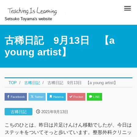
Me
Setsuko Toyama's website
古稀日記 9月13日 【a
young artist】
TOP
古稀日記
古稀日記 9月13日 【a young artist】
Facebook
Twitter
Hatena
Pocket
LINE
古稀日記
2021年9月13日
こちのひとは、昨日は片足けんけん移動でしたが、今日は
ステッキをついてそっと歩いています。整形外科クリニッ