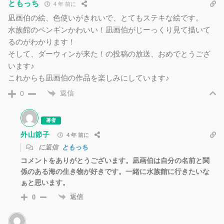
ともっち
4 年 前に
凪画伯の絵、色使いがきれいで、とてもステキな絵です。
水族館のペンギンかわいい！凪画伯がじーっくり見て描いて
るのがわかります！
そして、ダーウィンが来た！の投稿の放送、おめでとうござ
います♪
これからも凪画伯の作品を楽しみにしています♪
返信
0
著者
外山節子
4 年 前に
に返信
ともっち
コメントをありがとうございます。凪画伯は自分の名前と関
係のある海の生き物が好きです。一緒に水族館に行きたいな
ぁと思います。
返信
0