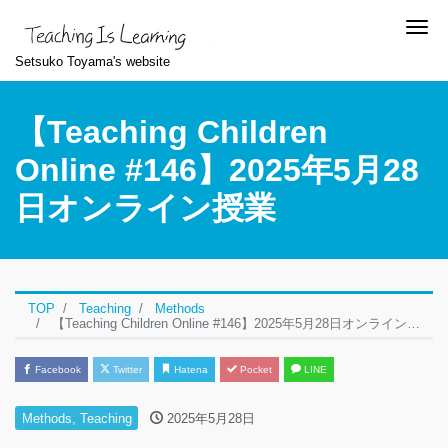
Me
Setsuko Toyama's website
【Teaching Children
Online #146】2025年5月28
日オンライン授業
TOP
Teaching
Methods
【Teaching Children Online #146】2025年5月28日オンライン授業
Facebook
Twitter
Hatena
Pocket
LINE
Methods
,
Teaching
2025年5月28日