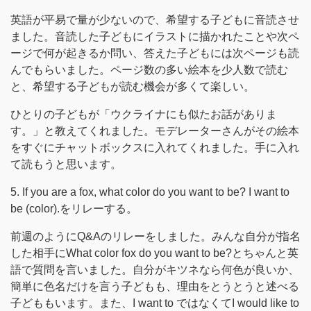
英語が平易で量が少ないので、希望する子どもに音読させ
ました。音読した子どもにイラストに描かれたことや次ペ
ージで何が起きるか問い、答えた子どもには次ページも読
んでもらいました。ページ数の多い絵本を少人数で読む
と、希望する子どもが読む機会が多くて楽しい。
ひとりの子どもが「ウクライナにも似たお話がありま
す。」と教えてくれました。モデレーターさんがその絵本
をすぐにチャットボックスに入れてくれました。手に入れ
て読もうと思います。
5. If you are a fox, what color do you want to be? I want to
be (color).をリレーする。
前週のようにQ&Aのリレーをしました。みんな自分が指名
した相手にWhat color fox do you want to be?とちゃんと英
語で質問を言いました。自分がキツネなら何色が良いか、
簡単に色名だけを言う子どもも、理由をとうとうと述べる
子どももいます。また、I want to ではなくてI would like to