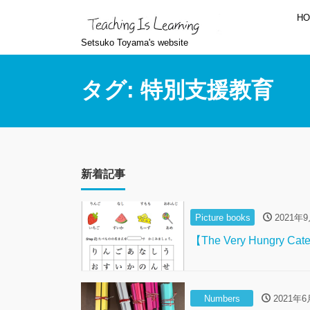
H
Setsuko Toyama's website
タグ:
特別支援教育
新着記事
Picture books
2021年
【The Very Hungry Cat
Numbers
2021年6